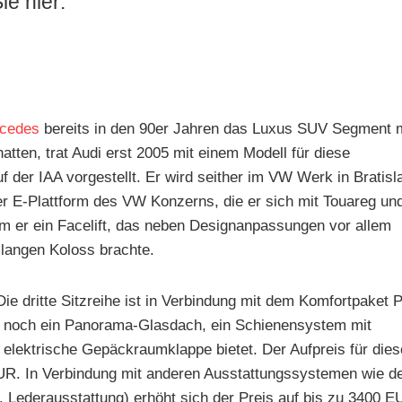
ie hier:
cedes
bereits in den 90er Jahren das Luxus SUV Segment m
atten, trat Audi erst 2005 mit einem Modell für diese
der IAA vorgestellt. Er wird seither im VW Werk in Bratisl
der E-Plattform des VW Konzerns, die er sich mit Touareg un
m er ein Facelift, das neben Designanpassungen vor allem
langen Koloss brachte.
. Die dritte Sitzreihe ist in Verbindung mit dem Komfortpaket 
uch noch ein Panorama-Glasdach, ein Schienensystem mit
e elektrische Gepäckraumklappe bietet. Der Aufpreis für die
EUR. In Verbindung mit anderen Ausstattungssystemen wie 
. Lederausstattung) erhöht sich der Preis auf bis zu 3400 E