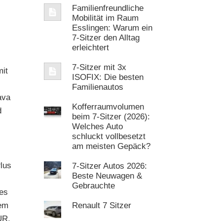
Familienfreundliche
Mobilität im Raum
Esslingen: Warum ein
7‑Sitzer den Alltag
erleichtert
7-Sitzer mit 3x
it
ISOFIX: Die besten
Familienautos
ava
Kofferraumvolumen
d
beim 7-Sitzer (2026):
Welches Auto
schluckt vollbesetzt
am meisten Gepäck?
Plus
7-Sitzer Autos 2026:
Beste Neuwagen &
Gebrauchte
ses
dem
Renault 7 Sitzer
UR.