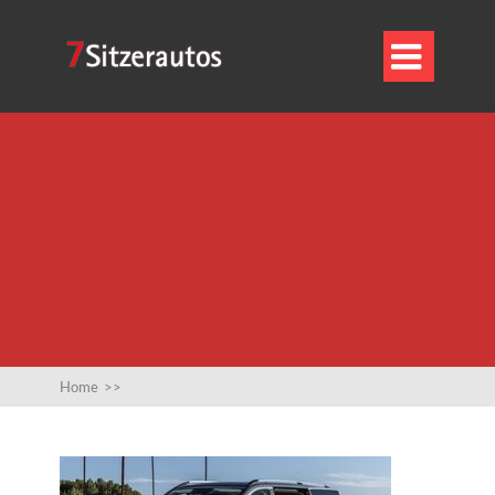

Home
>>