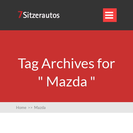

Tag Archives for
" Mazda "
Home
>>
Mazda