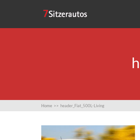
h
Home
>>
header_Fiat_500L-Living