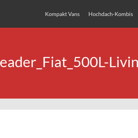
Kompakt Vans
Hochdach-Kombis
eader_Fiat_500L-Livi