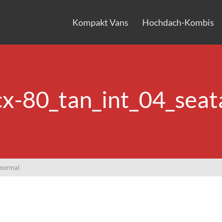
Kompakt Vans
Hochdach-Kombis
x-80_tan_int_04_seat
normal