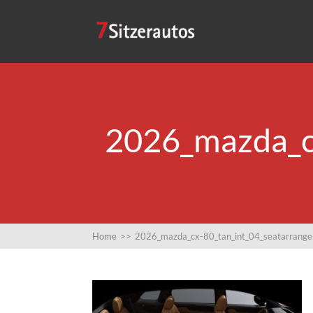
2026_mazda_c
Home
>>
2026_mazda_cx-80_tan_int_04_seatarrange